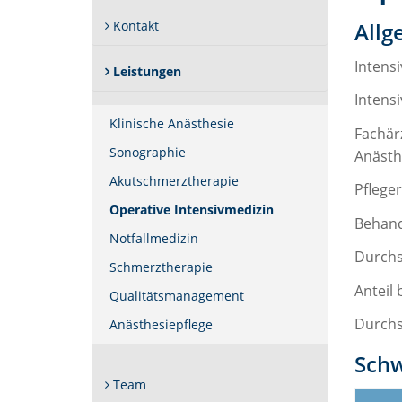
Kontakt
Allg
Intensi
Leistungen
Intensi
Klinische Anästhesie
Fachär
Sonographie
Anästhe
Akutschmerztherapie
Pflege
(Standort)
Operative Intensivmedizin
Behand
Notfallmedizin
Durchsc
Schmerztherapie
Anteil
Qualitätsmanagement
Durchs
Anästhesiepflege
Sch
Team