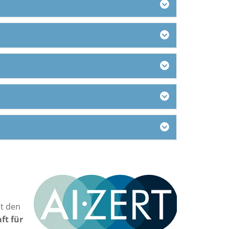
t den
ft für