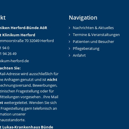
kt
Navigation
iniken Herford-Bünd
e AöR
Nachrichten & Aktuelles
Termine & Veranstaltungen
t Klinikum Herford
nmoorstraße 70 32049 Herford
Patienten und Besucher
1 94 0
Pflegeberatung
1 94 26 49
Anfahrt
nikum-herford.de
achten Sie:
ail-Adresse wird ausschließlich für
ne Anfragen genutzt und ist
nicht
Rechnungsversand, Bewerbungen,
zinischen Fragestellung oder für
itteilungen vorgesehen . Ihre Mail
ht
weitergeleitet. Wenden Sie sich
 Fragestellung gern telefonisch an
rmation unserer
hausstandorte.
t Lukas-Krankenhaus Bünde