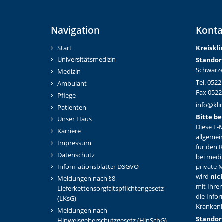
Navigation
Konta
Start
Kreiskl
Universitätsmedizin
Standor
Schwarze
Medizin
Tel. 0522
Ambulant
Fax 0522
Pflege
info@kli
Patienten
Bitte be
Unser Haus
Diese E-M
Karriere
allgemei
Impressum
für den 
Datenschutz
bei medi
Informationsblätter DSGVO
private M
wird
nic
Meldungen nach §8
mit Ihrer
Lieferkettensorgfaltspflichtengesetz
die Info
(LKsG)
Kranken
Meldungen nach
Standor
Hinweisgeberschutzgesetz (HinSchG)