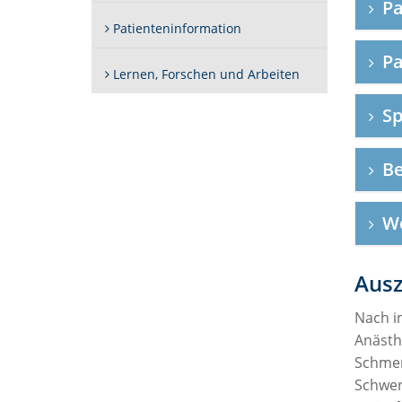
Pa
Patienteninformation
Pa
Lernen, Forschen und Arbeiten
Sp
Be
We
Ausz
Nach in
Anästh
Schmerz
Schwe