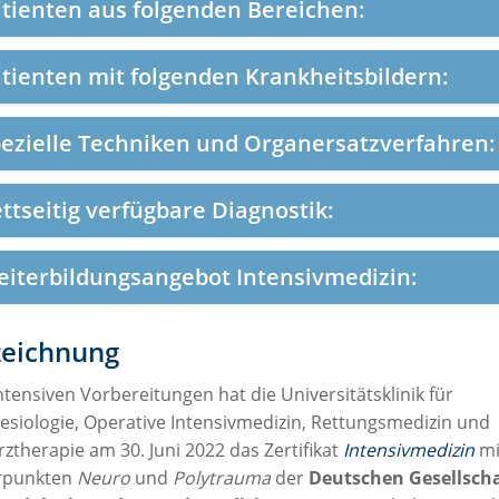
tienten aus folgenden Bereichen:
tienten mit folgenden Krankheitsbildern:
ezielle Techniken und Organersatzverfahren:
ttseitig verfügbare Diagnostik:
iterbildungsangebot Intensivmedizin:
eichnung
tensiven Vorbereitungen hat die Universitätsklinik für
esiologie, Operative Intensivmedizin, Rettungsmedizin und
therapie am 30. Juni 2022 das Zertifikat
Intensivmedizin
mi
rpunkten
Neuro
und
Polytrauma
der
Deutschen Gesellscha