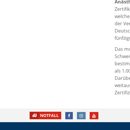
Anästh
Zertif
welche
der Ve
Deutsc
fünfzig
Das mo
Schwer
bestim
als 1.
Darübe
weitau
Zertif
FACEBOOK
INSTAGRAM
YOUTUBE
NOTFALL