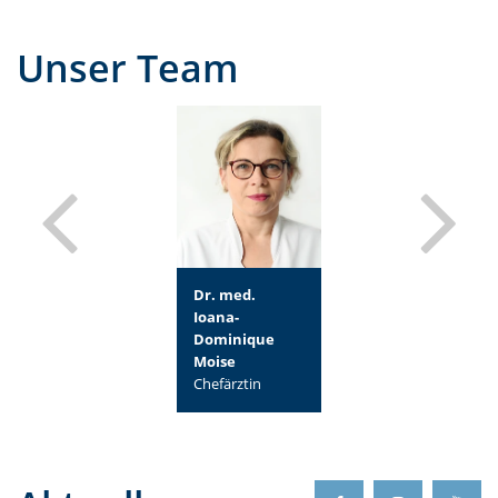
Unser Team
Katharina
Dr. med.
Dorothé
Dressel, B.A.
Ioana-
Düpont
Pflegerische
Dominique
Sektionsleitung
Bereichsleitung
Moise
Brustzentrum
Ebene 9
Chefärztin