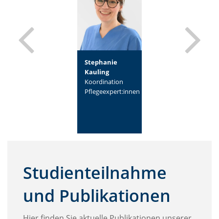
Sonja Reineke
Stephanie
Kira
Pflegeexpertin
Kauling
Sundermeier
Unfallchirurgie
Koordination
Pflegeexpertin
Pflegeexpert:innen
Wundmanagemen
Studienteilnahme
und Publikationen
Hier finden Sie aktuelle Publikationen unserer