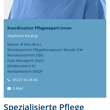
Koordination Pflegeexpert:innen
Stephanie Kauling
Master of Arts (M.A.)
Wundexpertin/ Pflegetherapeutin Wunde ICW
Wundassistentin DDG
Case Managerin DGCC
Ethikberaterin K1
Multiplikatorin DNQP
05221 94 28 06
E-Mail
Spezialisierte Pflege