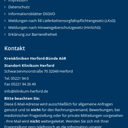
Impressum
Datenschutz
Informationsblätter DSGVO
Meldungen nach §8 Lieferkettensorgfaltspflichtengesetz (LKsG)
Meldungen nach Hinweisgeberschutzgesetz (HinSchG)
Erklärung zur Barrierefreiheit
Kontakt
Kreiskliniken Herford-Bünd
e AöR
Standort Klinikum Herford
Schwarzenmoorstraße 70 32049 Herford
Tel. 05221 94 0
Fax 05221 94 26 49
info@klinikum-herford.de
Bitte beachten Sie:
Diese E-Mail-Adresse wird ausschließlich für allgemeine Anfragen
genutzt und ist
nicht
für den Rechnungsversand, Bewerbungen, bei
medizinischen Fragestellung oder für private Mitteilungen vorgesehen
. Ihre Mail wird
nicht
weitergeleitet. Wenden Sie sich mit Ihrer
Fragestellung gern telefonisch an die Information unserer