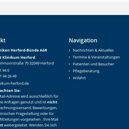
kt
Navigation
iniken Herford-Bünd
e AöR
Nachrichten & Aktuelles
Termine & Veranstaltungen
t Klinikum Herford
nmoorstraße 70 32049 Herford
Patienten und Besucher
1 94 0
Pflegeberatung
1 94 26 49
Anfahrt
nikum-herford.de
achten Sie:
ail-Adresse wird ausschließlich für
ne Anfragen genutzt und ist
nicht
Rechnungsversand, Bewerbungen,
zinischen Fragestellung oder für
itteilungen vorgesehen . Ihre Mail
ht
weitergeleitet. Wenden Sie sich