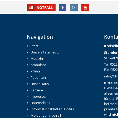
FACEBOOK
INSTAGRAM
YOUTUBE
NOTFALL
Navigation
Konta
Start
Kreiskl
Universitätsmedizin
Standor
Schwarze
Medizin
Tel. 0522
Ambulant
Fax 0522
Pflege
info@kli
Patienten
Bitte be
Unser Haus
Diese E-M
Karriere
allgemei
Impressum
für den 
Datenschutz
bei medi
Informationsblätter DSGVO
private M
wird
nic
Meldungen nach §8