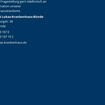
 Fragestellung gern telefonisch an
rmation unserer
hausstandorte.
t Lukas-Krankenhaus Bünde
rgstr. 56
ünde
3 167 0
3 167 19 2
as-krankenhaus.de