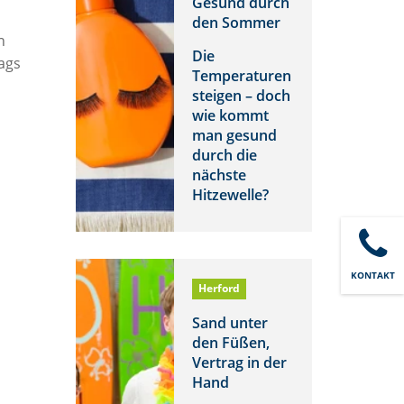
Gesund durch
den Sommer
n
Die
ags
Temperaturen
steigen – doch
wie kommt
man gesund
durch die
nächste
Hitzewelle?
KONTAKT
Herford
Sand unter
den Füßen,
Vertrag in der
Hand