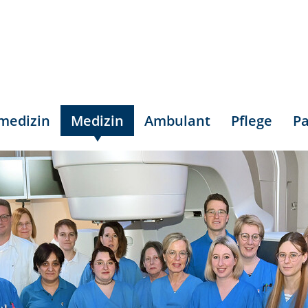
smedizin
Medizin
Ambulant
Pflege
Pa