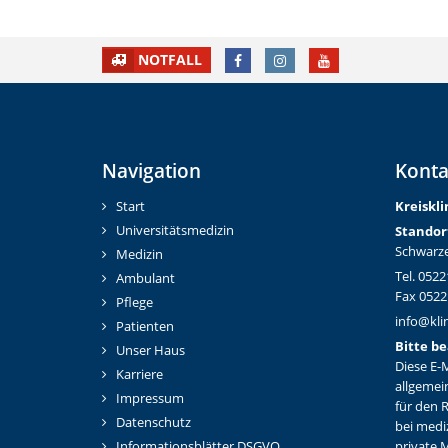
FACEBOOK
INSTAGRAM
YOUTUBE
NOTFALL
Navigation
Konta
Start
Kreiskl
Universitätsmedizin
Standor
Schwarze
Medizin
Tel. 0522
Ambulant
Fax 0522
Pflege
info@kli
Patienten
Bitte be
Unser Haus
Diese E-M
Karriere
allgemei
Impressum
für den 
Datenschutz
bei medi
Informationsblätter DSGVO
private M