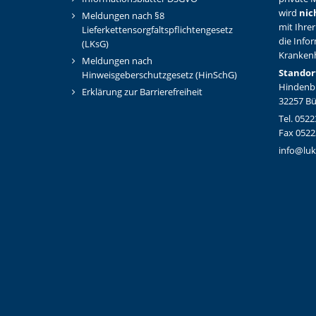
wird
nic
Meldungen nach §8
mit Ihrer
Lieferkettensorgfaltspflichtengesetz
die Info
(LKsG)
Kranken
Meldungen nach
Standor
Hinweisgeberschutzgesetz (HinSchG)
Hindenbu
Erklärung zur Barrierefreiheit
32257 B
Tel. 0522
Fax 0522
info@luk