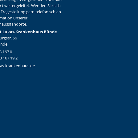
ht
weitergeleitet. Wenden Sie sich
 Fragestellung gern telefonisch an
rmation unserer
hausstandorte.
t Lukas-Krankenhaus Bünde
rgstr. 56
ünde
3 167 0
3 167 19 2
as-krankenhaus.de