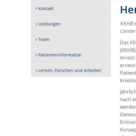
Her
Kontakt
KKHB si
Leistungen
Center
Team
Das Kl
(KKHB) 
Patienteninformation
Arrest 
erneut
Lernen, Forschen und Arbeiten
Patien
Kreisla
Jährli
nach ei
werden
Genesu
Erstve
Konzep