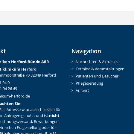
kt
Navigation
iniken Herford-Bünd
e AöR
Nachrichten & Aktuelles
Termine & Veranstaltungen
t Klinikum Herford
nmoorstraße 70 32049 Herford
Patienten und Besucher
1 94 0
Pflegeberatung
1 94 26 49
Anfahrt
nikum-herford.de
achten Sie:
ail-Adresse wird ausschließlich für
ne Anfragen genutzt und ist
nicht
Rechnungsversand, Bewerbungen,
zinischen Fragestellung oder für
itteilungen vorgesehen . Ihre Mail