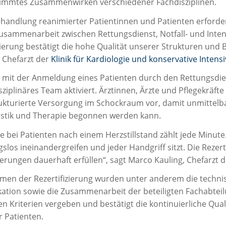
immtes Zusammenwirken verschiedener Fachdisziplinen.
ehandlung reanimierter Patientinnen und Patienten erford
usammenarbeit zwischen Rettungsdienst, Notfall- und Inten
zierung bestätigt die hohe Qualität unserer Strukturen und 
 Chefarzt der
Klinik für Kardiologie und konservative Intens
s mit der Anmeldung eines Patienten durch den Rettungsdie
sziplinäres Team aktiviert. Ärztinnen, Ärzte und Pflegekräf
rukturierte Versorgung im Schockraum vor, damit unmittelba
stik und Therapie begonnen werden kann.
 bei Patienten nach einem Herzstillstand zählt jede Minute.
slos ineinandergreifen und jeder Handgriff sitzt. Die Rezert
erungen dauerhaft erfüllen“, sagt Marco Kauling, Chefarzt 
men der Rezertifizierung wurden unter anderem die techni
ikation sowie die Zusammenarbeit der beteiligten Fachabtei
n Kriterien vergeben und bestätigt die kontinuierliche Qual
r Patienten.