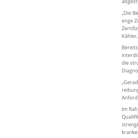
abgest
„Die B
enge Z
Zertifi
Kähler,
Bereit
interdi
die st
Diagno
„Gerade
reibung
Anford
Im Rah
Qualif
strenge
kranke