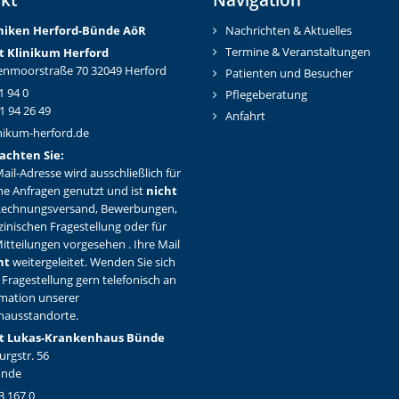
iniken Herford-Bünd
e AöR
Nachrichten & Aktuelles
Termine & Veranstaltungen
t Klinikum Herford
nmoorstraße 70 32049 Herford
Patienten und Besucher
1 94 0
Pflegeberatung
1 94 26 49
Anfahrt
nikum-herford.de
achten Sie:
ail-Adresse wird ausschließlich für
ne Anfragen genutzt und ist
nicht
Rechnungsversand, Bewerbungen,
zinischen Fragestellung oder für
itteilungen vorgesehen . Ihre Mail
ht
weitergeleitet. Wenden Sie sich
 Fragestellung gern telefonisch an
rmation unserer
hausstandorte.
t Lukas-Krankenhaus Bünde
rgstr. 56
ünde
3 167 0