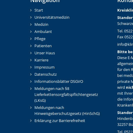
Start
Kreiskl
Universitätsmedizin
Standor
Schwarze
Medizin
Tel. 0522
Ambulant
Fax 0522
Pflege
info@kli
Patienten
Bitte be
Unser Haus
Diese E-M
Karriere
allgemei
Impressum
für den 
Datenschutz
bei medi
Informationsblätter DSGVO
private M
wird
nic
Meldungen nach §8
mit Ihrer
Lieferkettensorgfaltspflichtengesetz
die Info
(LKsG)
Kranken
Meldungen nach
Standor
Hinweisgeberschutzgesetz (HinSchG)
Hindenbu
Erklärung zur Barrierefreiheit
32257 B
Tel. 0522