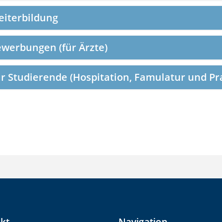
iterbildung
werbungen (für Ärzte)
r Studierende (Hospitation, Famulatur und Pra
kt
Navigation