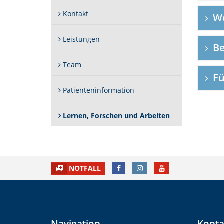
Kontakt
We
Leistungen
Be
Team
Fü
Patienteninformation
(Standort)
Lernen, Forschen und Arbeiten
FACEBOOK
INSTAGRAM
YOUTUBE
NOTFALL
Navigation
Konta