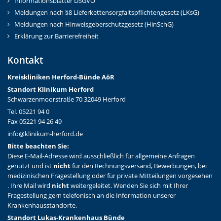
Informationsblätter DSGVO
Meldungen nach §8 Lieferkettensorgfaltspflichtengesetz (LKsG)
Meldungen nach Hinweisgeberschutzgesetz (HinSchG)
Erklärung zur Barrierefreiheit
Kontakt
Kreiskliniken Herford-Bünd
e AöR
Standort Klinikum Herford
Schwarzenmoorstraße 70 32049 Herford
Tel. 05221 94 0
Fax 05221 94 26 49
info@klinikum-herford.de
Bitte beachten Sie:
Diese E-Mail-Adresse wird ausschließlich für allgemeine Anfragen
genutzt und ist
nicht
für den Rechnungsversand, Bewerbungen, bei
medizinischen Fragestellung oder für private Mitteilungen vorgesehen
. Ihre Mail wird
nicht
weitergeleitet. Wenden Sie sich mit Ihrer
Fragestellung gern telefonisch an die Information unserer
Krankenhausstandorte.
Standort Lukas-Krankenhaus Bünde