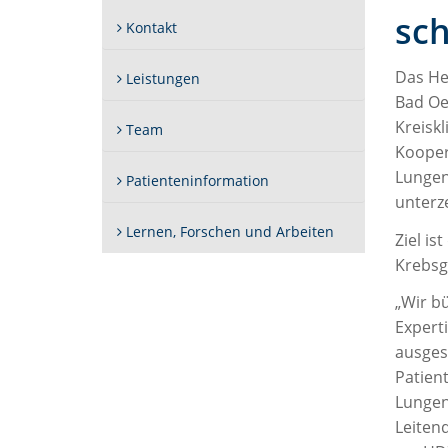
sc
Kontakt
Das He
Leistungen
Bad Oe
Kreisk
Team
Kooper
Lungen
Patienteninformation
unterz
Lernen, Forschen und Arbeiten
Ziel is
Krebsge
„Wir bü
Expert
ausges
Patien
Lungen
Leitend