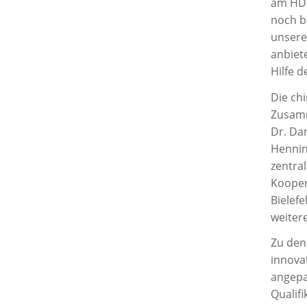
am HDZ
noch b
unsere
anbiet
Hilfe 
Die ch
Zusamm
Dr. Dan
Hennin
zentra
Kooper
Bielefe
weiter
Zu den
innova
angepa
Qualif