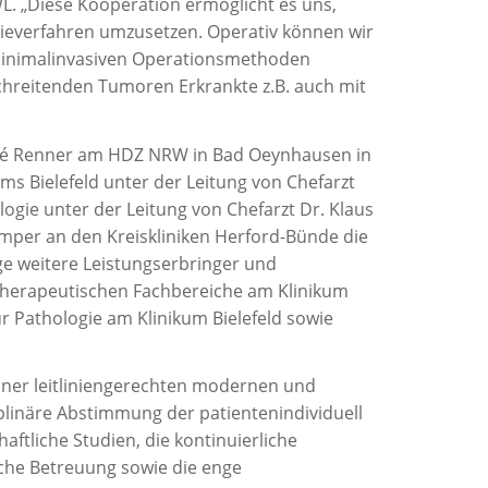
. „Diese Kooperation ermöglicht es uns,
pieverfahren umzusetzen.
Operativ können wir
minimalinvasiven Operationsmethoden
schreitenden Tumoren Erkrankte z.B. auch mit
ndré Renner am HDZ NRW in Bad Oeynhausen in
ms Bielefeld unter der Leitung von Chefarzt
logie unter der Leitung von Chefarzt Dr. Klaus
mper an den Kreiskliniken Herford-Bünde
die
e weitere Leistungserbringer und
therapeutischen Fachbereiche am Klinikum
ür Pathologie am Klinikum Bielefeld sowie
iner leitliniengerechten modernen und
plinäre Abstimmung der patientenindividuell
ftliche Studien, die kontinuierliche
sche Betreuung sowie die enge