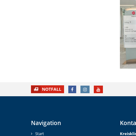
FACEBOOK
INSTAGRAM
YOUTUBE
NOTFALL
Navigation
Konta
Start
Kreiskl