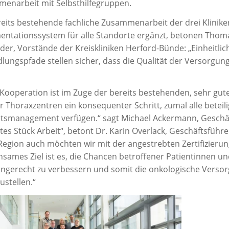
enarbeit mit Selbsthilfegruppen.
reits bestehende fachliche Zusammenarbeit der drei Kliniken
ntationssystem für alle Standorte ergänzt, betonen Thom
er, Vorstände der Kreiskliniken Herford-Bünde: „Einheitlich
lungspfade stellen sicher, dass die Qualität der Versorgu
 Kooperation ist im Zuge der bereits bestehenden, sehr g
 Thoraxzentren ein konsequenter Schritt, zumal alle beteili
ätsmanagement verfügen.“ sagt Michael Ackermann, Geschäfts
rtes Stück Arbeit“, betont Dr. Karin Overlack, Geschäftsfüh
 Region auch möchten wir mit der angestrebten Zertifizieru
sames Ziel ist es, die Chancen betroffener Patientinnen un
niengerecht zu verbessern und somit die onkologische Verso
ustellen.“