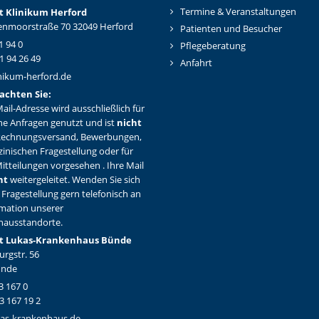
Termine & Veranstaltungen
t Klinikum Herford
nmoorstraße 70 32049 Herford
Patienten und Besucher
1 94 0
Pflegeberatung
1 94 26 49
Anfahrt
nikum-herford.de
achten Sie:
ail-Adresse wird ausschließlich für
ne Anfragen genutzt und ist
nicht
Rechnungsversand, Bewerbungen,
zinischen Fragestellung oder für
itteilungen vorgesehen . Ihre Mail
ht
weitergeleitet. Wenden Sie sich
 Fragestellung gern telefonisch an
rmation unserer
hausstandorte.
t Lukas-Krankenhaus Bünde
rgstr. 56
ünde
3 167 0
3 167 19 2
as-krankenhaus.de