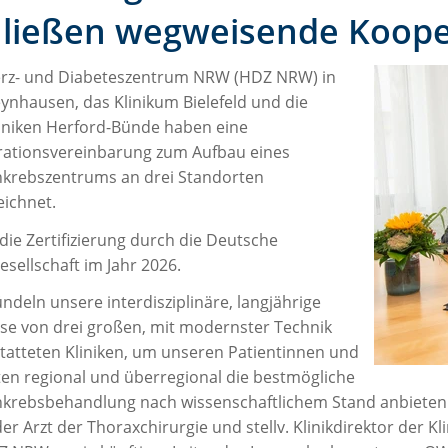
hließen wegweisende Koope
rz- und Diabeteszentrum NRW (HDZ NRW) in
ynhausen, das Klinikum Bielefeld und die
liniken Herford-Bünde haben eine
ationsvereinbarung zum Aufbau eines
krebszentrums an drei Standorten
eichnet.
t die Zertifizierung durch die Deutsche
sellschaft im Jahr 2026.
ndeln unsere interdisziplinäre, langjährige
ise von drei großen, mit modernster Technik
tatteten Kliniken, um unseren Patientinnen und
ten regional und überregional die bestmögliche
krebsbehandlung nach wissenschaftlichem Stand anbieten z
er Arzt der Thoraxchirurgie und stellv. Klinikdirektor der K