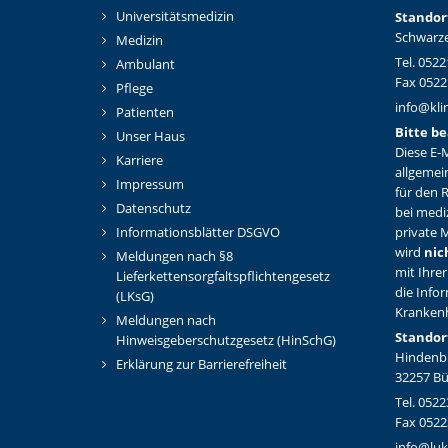
Universitätsmedizin
Standor
Schwarze
Medizin
Tel. 0522
Ambulant
Fax 0522
Pflege
info@kli
Patienten
Bitte be
Unser Haus
Diese E-M
Karriere
allgemei
Impressum
für den 
Datenschutz
bei medi
Informationsblätter DSGVO
private M
wird
nic
Meldungen nach §8
mit Ihrer
Lieferkettensorgfaltspflichtengesetz
die Info
(LKsG)
Kranken
Meldungen nach
Standor
Hinweisgeberschutzgesetz (HinSchG)
Hindenbu
Erklärung zur Barrierefreiheit
32257 B
Tel. 0522
Fax 0522
info@luk