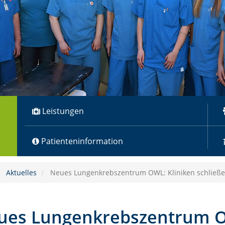
Leistungen
Patienteninformation
Aktuelles
Neues Lungenkrebszentrum OWL: Kliniken schließ
ues Lungenkrebszentrum O