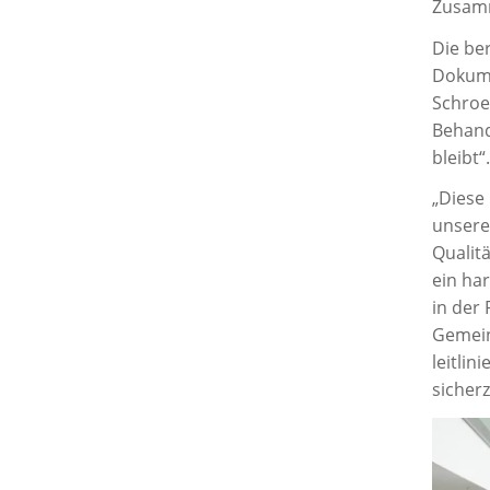
Zusamm
Die be
Dokume
Schroed
Behand
bleibt“.
„Diese
unserer
Qualit
ein ha
in der
Gemein
leitli
sicherz