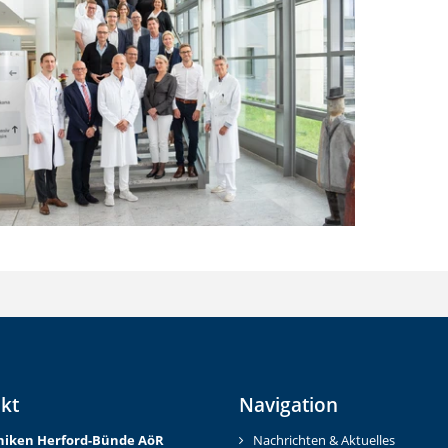
kt
Navigation
iniken Herford-Bünd
e AöR
Nachrichten & Aktuelles