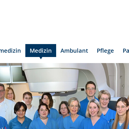
smedizin
Medizin
Ambulant
Pflege
Pa