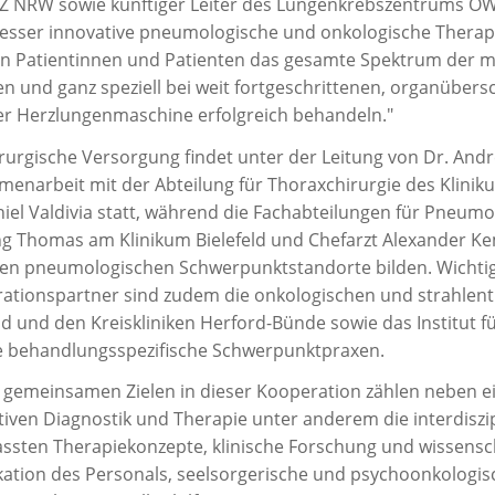
 NRW sowie künftiger Leiter des Lungenkrebszentrums OWL
esser innovative pneumologische und onkologische Thera
n Patientinnen und Patienten das gesamte Spektrum der 
en und ganz speziell bei weit fortgeschrittenen, organüber
der Herzlungenmaschine erfolgreich behandeln."
irurgische Versorgung findet unter der Leitung von Dr. A
enarbeit mit der Abteilung für Thoraxchirurgie des Kliniku
iel Valdivia statt, während die Fachabteilungen für Pneumo
g Thomas am Klinikum Bielefeld und Chefarzt Alexander Ke
len pneumologischen Schwerpunktstandorte bilden. Wichtig
ationspartner sind zudem die onkologischen und strahlen
ld und den Kreiskliniken Herford-Bünde sowie das Institut f
e behandlungsspezifische Schwerpunktpraxen.
 gemeinsamen Zielen in dieser Kooperation zählen neben e
tiven Diagnostik und Therapie unter anderem die interdiszi
ssten Therapiekonzepte, klinische Forschung und wissenscha
ikation des Personals, seelsorgerische und psychoonkologi