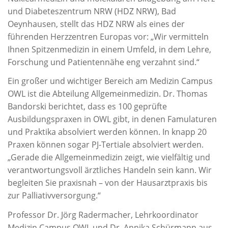
und Diabeteszentrum NRW (HDZ NRW), Bad
Oeynhausen, stellt das HDZ NRW als eines der
führenden Herzzentren Europas vor: „Wir vermitteln
Ihnen Spitzenmedizin in einem Umfeld, in dem Lehre,
Forschung und Patientennähe eng verzahnt sind.“
Ein großer und wichtiger Bereich am Medizin Campus
OWL ist die Abteilung Allgemeinmedizin. Dr. Thomas
Bandorski berichtet, dass es 100 geprüfte
Ausbildungspraxen in OWL gibt, in denen Famulaturen
und Praktika absolviert werden können. In knapp 20
Praxen können sogar PJ-Tertiale absolviert werden.
„Gerade die Allgemeinmedizin zeigt, wie vielfältig und
verantwortungsvoll ärztliches Handeln sein kann. Wir
begleiten Sie praxisnah – von der Hausarztpraxis bis
zur Palliativversorgung.“
Professor Dr. Jörg Radermacher, Lehrkoordinator
Medizin Campus OWL und Dr. Annika Schürmann aus