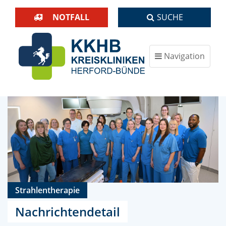
NOTFALL
SUCHE
Navigation
ein-/ausblenden
Strahlentherapie
Nachrichtendetail