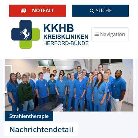
NOTFALL
SUCHE
Navigation
ein-/ausblenden
Strahlentherapie
Nachrichtendetail