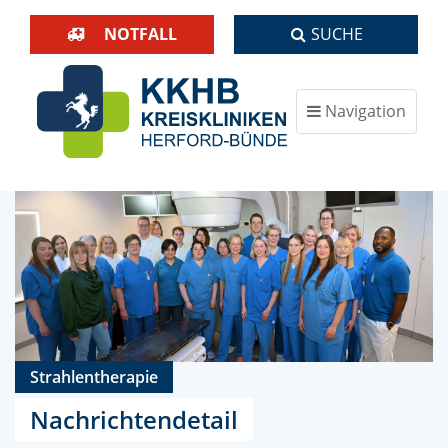
NOTFALL
SUCHE
Navigation
ein-/ausblenden
Strahlentherapie
Nachrichtendetail