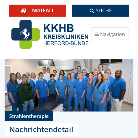
NOTFALL
SUCHE
Navigation
ein-/ausblenden
Strahlentherapie
Nachrichtendetail