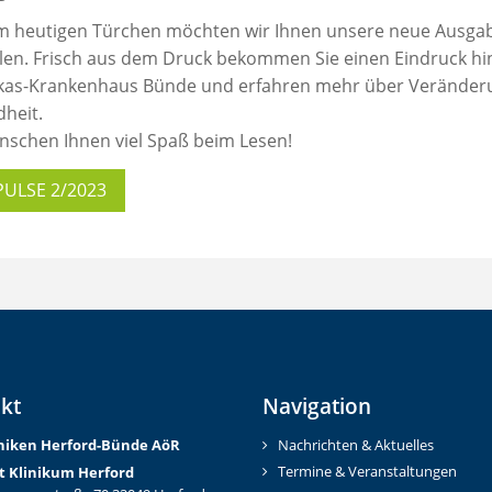
m heutigen Türchen möchten wir Ihnen unsere neue Ausgabe
llen. Frisch aus dem Druck bekommen Sie einen Eindruck hin
kas-Krankenhaus Bünde und erfahren mehr über Veränder
heit.
nschen Ihnen viel Spaß beim Lesen!
PULSE 2/2023
kt
Navigation
iniken Herford-Bünd
e AöR
Nachrichten & Aktuelles
Termine & Veranstaltungen
t Klinikum Herford