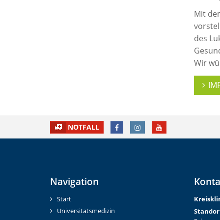
Mit de
vorste
des Lu
Gesund
Wir wü
IM
FACEBOOK
INSTAGRAM
YOUTUBE
NOTFALL
Navigation
Konta
Start
Kreiskl
Universitätsmedizin
Standor