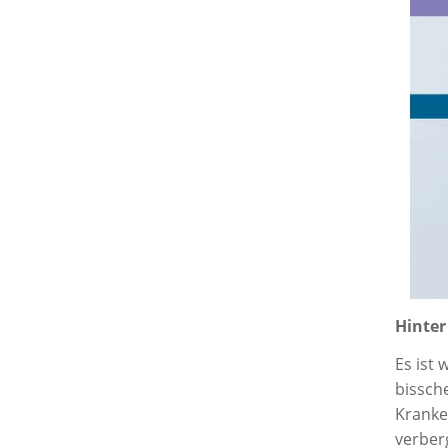
Hinter
Es ist 
bissch
Kranke
verber