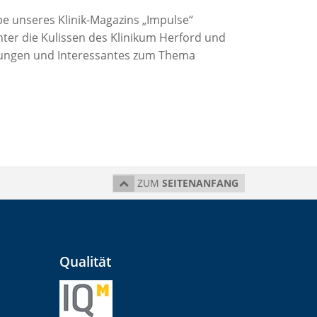
 unseres Klinik-Magazins „Impulse“
ter die Kulissen des Klinikum Herford und
ungen und Interessantes zum Thema
ZUM
SEITENANFANG
Qualität