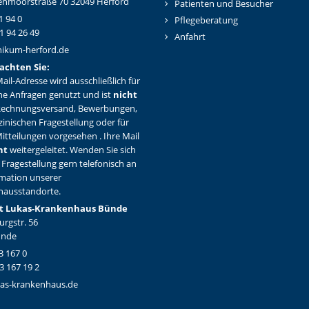
nmoorstraße 70 32049 Herford
Patienten und Besucher
1 94 0
Pflegeberatung
1 94 26 49
Anfahrt
nikum-herford.de
achten Sie:
ail-Adresse wird ausschließlich für
ne Anfragen genutzt und ist
nicht
Rechnungsversand, Bewerbungen,
zinischen Fragestellung oder für
itteilungen vorgesehen . Ihre Mail
ht
weitergeleitet. Wenden Sie sich
 Fragestellung gern telefonisch an
rmation unserer
hausstandorte.
t Lukas-Krankenhaus Bünde
rgstr. 56
ünde
3 167 0
3 167 19 2
as-krankenhaus.de