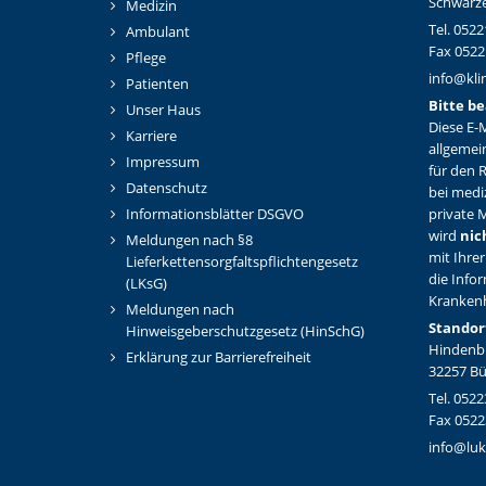
Schwarze
Medizin
Tel. 0522
Ambulant
Fax 0522
Pflege
info@kli
Patienten
Bitte be
Unser Haus
Diese E-M
Karriere
allgemei
Impressum
für den 
Datenschutz
bei medi
Informationsblätter DSGVO
private M
wird
nic
Meldungen nach §8
mit Ihrer
Lieferkettensorgfaltspflichtengesetz
die Info
(LKsG)
Kranken
Meldungen nach
Standor
Hinweisgeberschutzgesetz (HinSchG)
Hindenbu
Erklärung zur Barrierefreiheit
32257 B
Tel. 0522
Fax 0522
info@luk