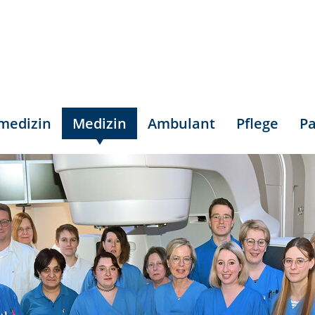
smedizin
Medizin
Ambulant
Pflege
Pa