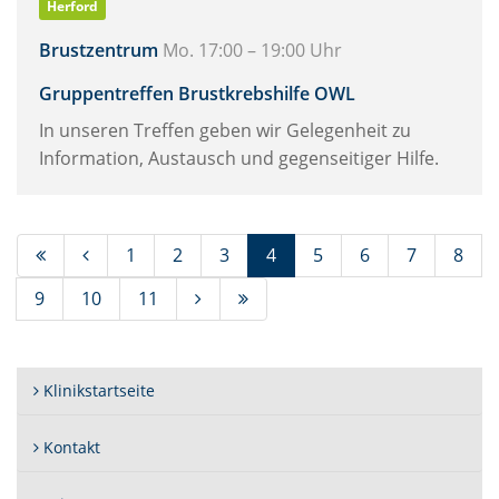
Herford
Brustzentrum
Mo. 17:00 – 19:00 Uhr
Gruppentreffen Brustkrebshilfe OWL
In unseren Treffen geben wir Gelegenheit zu
Information, Austausch und gegenseitiger Hilfe.
(Standort)
1
2
3
4
5
6
7
8
9
10
11
Klinikstartseite
Kontakt