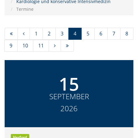
Kardiologie und konservative Intensivmedizin
Termine
(Standort)
1
2
3
4
5
6
7
8
9
10
11
15
SEPTEMBER
2026
Herford