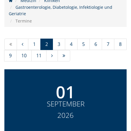
Medizin
Kliniken
Gastroenterologie, Diabetologie, Infektiologie und
Geriatrie
Termine
(Standort)
1
2
3
4
5
6
7
8
9
10
11
01
SEPTEMBER
2026