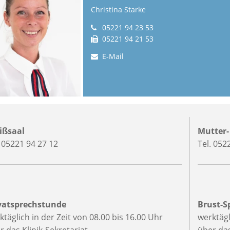
Christina Starke
05221 94 23 53
05221 94 21 53
E-Mail
ißsaal
Mutter-
. 05221 94 27 12
Tel. 052
vatsprechstunde
Brust-S
ktäglich in der Zeit von 08.00 bis 16.00 Uhr
werktägl