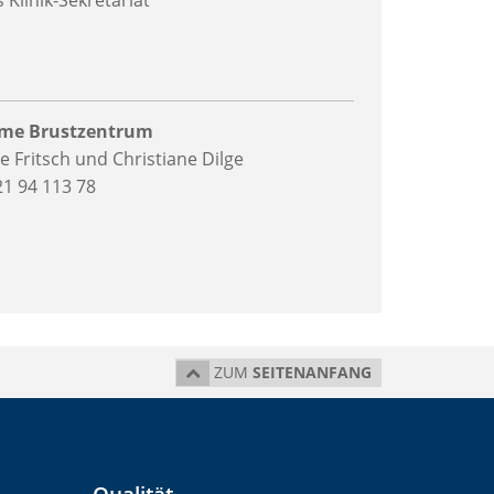
 Klinik-Sekretariat
me Brustzentrum
 Fritsch und Christiane Dilge
21 94 113 78
ZUM
SEITENANFANG