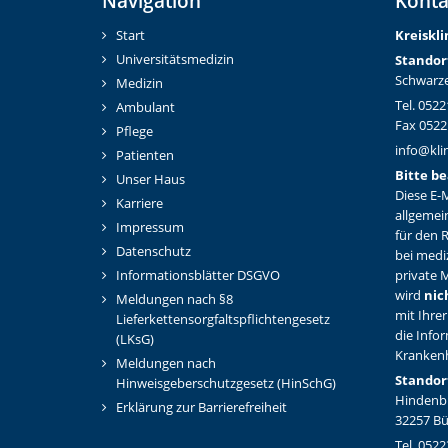
Navigation
Konta
Start
Kreiskl
Universitätsmedizin
Standor
Schwarze
Medizin
Tel. 0522
Ambulant
Fax 0522
Pflege
info@kli
Patienten
Bitte be
Unser Haus
Diese E-M
Karriere
allgemei
Impressum
für den 
Datenschutz
bei medi
Informationsblätter DSGVO
private M
wird
nic
Meldungen nach §8
mit Ihrer
Lieferkettensorgfaltspflichtengesetz
die Info
(LKsG)
Kranken
Meldungen nach
Standor
Hinweisgeberschutzgesetz (HinSchG)
Hindenbu
Erklärung zur Barrierefreiheit
32257 B
Tel. 0522