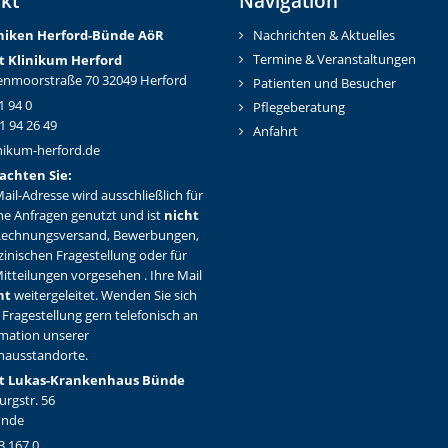
kt
Navigation
iniken Herford-Bünd
e AöR
Nachrichten & Aktuelles
Termine & Veranstaltungen
t Klinikum Herford
nmoorstraße 70 32049 Herford
Patienten und Besucher
1 94 0
Pflegeberatung
1 94 26 49
Anfahrt
nikum-herford.de
achten Sie:
ail-Adresse wird ausschließlich für
ne Anfragen genutzt und ist
nicht
Rechnungsversand, Bewerbungen,
zinischen Fragestellung oder für
itteilungen vorgesehen . Ihre Mail
ht
weitergeleitet. Wenden Sie sich
 Fragestellung gern telefonisch an
rmation unserer
hausstandorte.
t Lukas-Krankenhaus Bünde
rgstr. 56
ünde
3 167 0