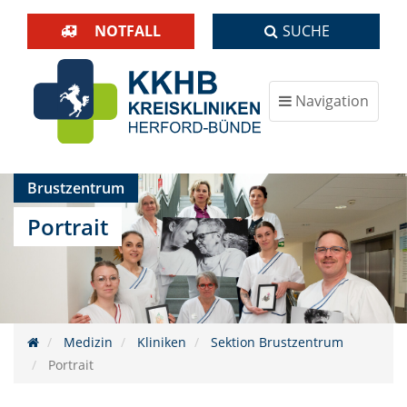
NOTFALL
SUCHE
Navigation
ein-/ausblenden
Brustzentrum
Portrait
Medizin
Kliniken
Sektion Brustzentrum
Portrait