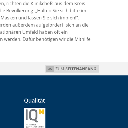
 richten die Klinikchefs aus dem Kreis
e Bevölkerung: „Halten Sie sich bitte im
asken und lassen Sie sich impfen!“.
den außerdem aufgefordert, sich an die
tationären Umfeld haben oft ein
werden. Dafür benötigen wir die Mithilfe
ZUM
SEITENANFANG
Qualität