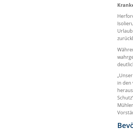
Kranke
Herfor
Isolie
Urlaub
zurück
Währen
wahrge
deutlic
„Unser
in den
heraus
Schutz
Mühlen
Vorstä
Bevö