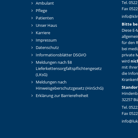
Tel. 0522
Ambulant
Fax 0522
Pflege
info@kli
Patienten
Bitte be
Unser Haus
Diese E-M
Karriere
allgemei
Impressum
für den 
Datenschutz
bei medi
Informationsblätter DSGVO
private M
wird
nic
Meldungen nach §8
mit Ihrer
Lieferkettensorgfaltspflichtengesetz
die Info
(LKsG)
Kranken
Meldungen nach
Standor
Hinweisgeberschutzgesetz (HinSchG)
Hindenbu
Erklärung zur Barrierefreiheit
32257 B
Tel. 0522
Fax 0522
info@luk