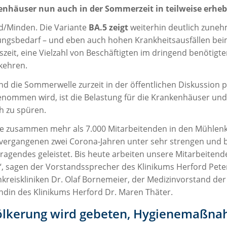
nhäuser nun auch in der Sommerzeit in teilweise erh
d/Minden. Die Variante
BA.5 zeigt
weiterhin deutlich zuneh
rungsbedarf – und eben auch hohen Krankheitsausfällen beim 
szeit, eine Vielzahl von Beschäftigten im dringend benötigt
kehren.
d die Sommerwelle zurzeit in der öffentlichen Diskussion p
nommen wird, ist die Belastung für die Krankenhäuser und
h zu spüren.
e zusammen mehr als 7.000 Mitarbeitenden in den Mühlenk
 vergangenen zwei Corona-Jahren unter sehr strengen un
ragendes geleistet. Bis heute arbeiten unsere Mitarbeitend
“, sagen der Vorstandssprecher des Klinikums Herford Pet
kreiskliniken Dr. Olaf Bornemeier, der Medizinvorstand der 
ndin des Klinikums Herford Dr. Maren Thäter.
lkerung wird gebeten, Hygienemaßnah