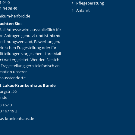
1 94 0
Pflegeberatung
1 94 26 49
Anfahrt
nikum-herford.de
achten Sie:
ail-Adresse wird ausschließlich für
ne Anfragen genutzt und ist
nicht
Rechnungsversand, Bewerbungen,
zinischen Fragestellung oder für
itteilungen vorgesehen . Ihre Mail
ht
weitergeleitet. Wenden Sie sich
 Fragestellung gern telefonisch an
rmation unserer
hausstandorte.
t Lukas-Krankenhaus Bünde
rgstr. 56
ünde
3 167 0
3 167 19 2
as-krankenhaus.de