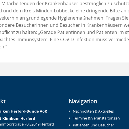
 Mitarbeitenden der Krankenhäuser bestmöglich zu schützen,
d und dem Kreis Minden-Lübbecke eine dringende Bitte an di
 weiterhin an grundlegende Hygienemaßnahmen. Tragen Sie M
ondere Besucherinnen und Besucher in Krankenhäusern wer
pflicht zu halten: „Gerade Patientinnen und Patienten im s
ächtes Immunsystem. Eine COVID-Infektion muss vermieden 
en.“
kt
Navigation
iniken Herford-Bünd
e AöR
Nachrichten & Aktuelles
Termine & Veranstaltungen
t Klinikum Herford
nmoorstraße 70 32049 Herford
Patienten und Besucher