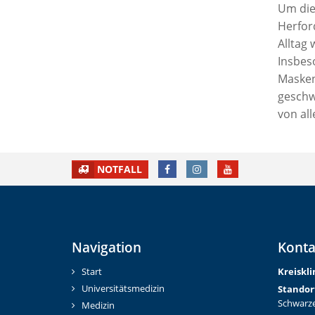
Um die
Herfor
Alltag
Insbes
Masken
geschw
von all
FACEBOOK
INSTAGRAM
YOUTUBE
NOTFALL
Navigation
Konta
Start
Kreiskl
Universitätsmedizin
Standor
Schwarze
Medizin