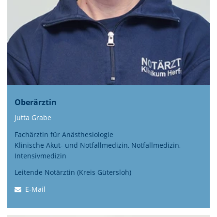
Oberärztin
Jutta Grabe
Fachärztin für Anästhesiologie
Klinische Akut- und Notfallmedizin, Notfallmedizin,
Intensivmedizin
Leitende Notärztin (Kreis Gütersloh)
E-Mail