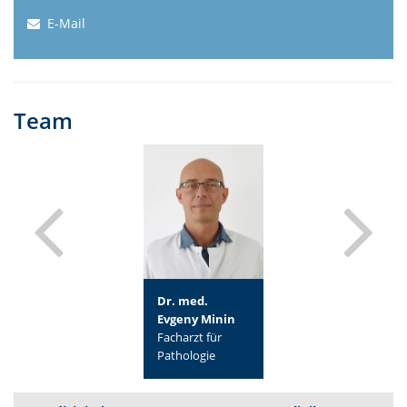
E-Mail
Team
Silke Rothkegel
Dr. med.
Dr. med.
Fachärztin für
Evgeny Minin
Jenny Vollrath
Pathologie
Facharzt für
Fachärztin für
Pathologie
Pathologie