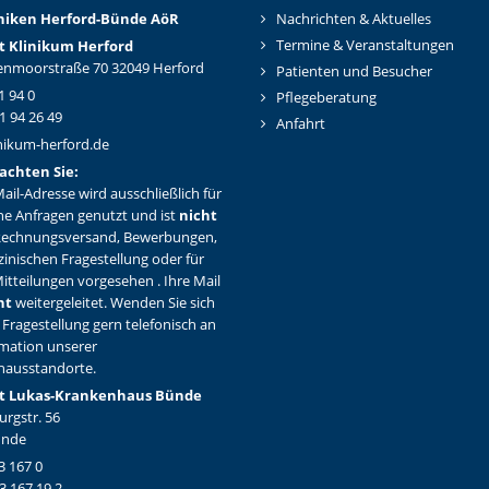
iniken Herford-Bünd
e AöR
Nachrichten & Aktuelles
Termine & Veranstaltungen
t Klinikum Herford
nmoorstraße 70 32049 Herford
Patienten und Besucher
1 94 0
Pflegeberatung
1 94 26 49
Anfahrt
nikum-herford.de
achten Sie:
ail-Adresse wird ausschließlich für
ne Anfragen genutzt und ist
nicht
Rechnungsversand, Bewerbungen,
zinischen Fragestellung oder für
itteilungen vorgesehen . Ihre Mail
ht
weitergeleitet. Wenden Sie sich
 Fragestellung gern telefonisch an
rmation unserer
hausstandorte.
t Lukas-Krankenhaus Bünde
rgstr. 56
ünde
3 167 0
3 167 19 2