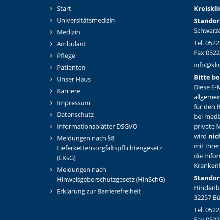
Start
Kreiskl
Universitätsmedizin
Standor
Schwarze
Medizin
Tel. 0522
Ambulant
Fax 0522
Pflege
info@kli
Patienten
Bitte be
Unser Haus
Diese E-M
Karriere
allgemei
Impressum
für den 
Datenschutz
bei medi
Informationsblätter DSGVO
private M
wird
nic
Meldungen nach §8
mit Ihrer
Lieferkettensorgfaltspflichtengesetz
die Info
(LKsG)
Kranken
Meldungen nach
Standor
Hinweisgeberschutzgesetz (HinSchG)
Hindenbu
Erklärung zur Barrierefreiheit
32257 B
Tel. 0522
Fax 0522