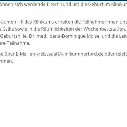
önnen sich werdende Eltern rund um die Geburt im Klinik
äumen I+II des Klinikums erhalten die Teilnehmerinnen un
eißsäle sowie in die Räumlichkeiten der Wochenbettstation.
d Geburtshilfe, Dr. med. Ioana-Dominique Moise, und die Lei
hre Teilnahme.
e über E-Mail an kreisssaal@klinikum-herford.de oder telef
ommen.