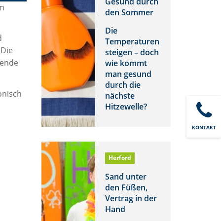
Gesund durch
um
den Sommer
Die
d
Temperaturen
 Die
steigen – doch
tende
wie kommt
man gesund
durch die
onisch
nächste
Hitzewelle?
KONTAKT
Herford
Sand unter
den Füßen,
Vertrag in der
Hand