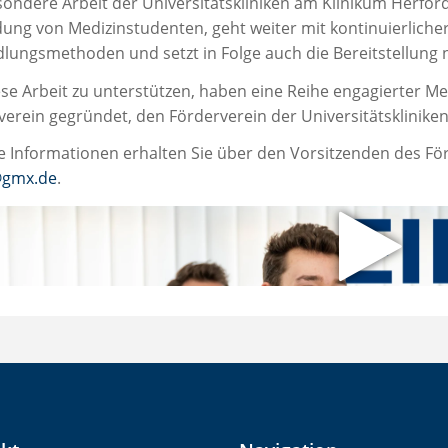
ondere Arbeit der Universitätskliniken am Klinikum Herford
dung von Medizinstudenten, geht weiter mit kontinuierlich
lungsmethoden und setzt in Folge auch die Bereitstellung 
e Arbeit zu unterstützen, haben eine Reihe engagierter Men
verein gegründet, den Förderverein der Universitätskliniken
e Informationen erhalten Sie über den Vorsitzenden des För
@gmx.de
.