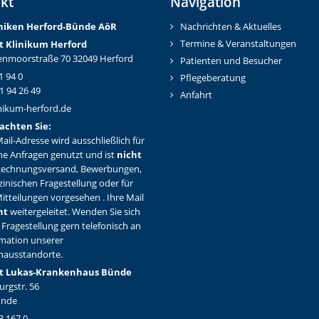
kt
Navigation
iniken Herford-Bünd
e AöR
Nachrichten & Aktuelles
Termine & Veranstaltungen
t Klinikum Herford
nmoorstraße 70 32049 Herford
Patienten und Besucher
1 94 0
Pflegeberatung
1 94 26 49
Anfahrt
nikum-herford.de
achten Sie:
ail-Adresse wird ausschließlich für
ne Anfragen genutzt und ist
nicht
Rechnungsversand, Bewerbungen,
zinischen Fragestellung oder für
itteilungen vorgesehen . Ihre Mail
ht
weitergeleitet. Wenden Sie sich
 Fragestellung gern telefonisch an
rmation unserer
hausstandorte.
t Lukas-Krankenhaus Bünde
rgstr. 56
ünde
3 167 0