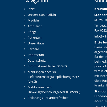
Navigation
Konta
Start
Kreiskl
Universitätsmedizin
Standor
Schwarze
Medizin
Tel. 0522
Ambulant
Fax 0522
Pflege
info@kli
Patienten
Bitte be
Unser Haus
Diese E-M
Karriere
allgemei
Impressum
für den 
Datenschutz
bei medi
Informationsblätter DSGVO
private M
wird
nic
Meldungen nach §8
mit Ihrer
Lieferkettensorgfaltspflichtengesetz
die Info
(LKsG)
Kranken
Meldungen nach
Standor
Hinweisgeberschutzgesetz (HinSchG)
Hindenbu
Erklärung zur Barrierefreiheit
32257 B
Tel. 0522