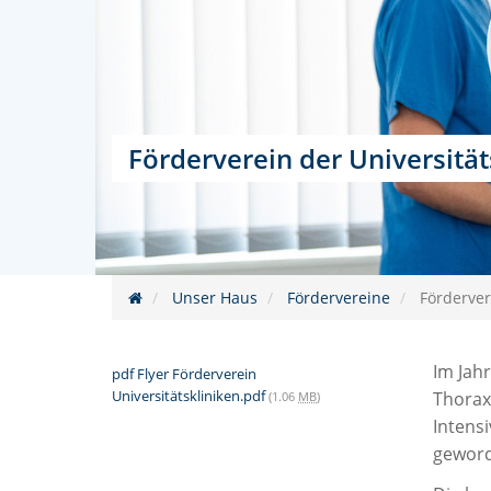
Förderverein der Universität
Unser Haus
Fördervereine
Fördervere
Im Jahr
pdf
Flyer Förderverein
Universitätskliniken.pdf
Thoraxc
(1.06
MB
)
Intens
geword