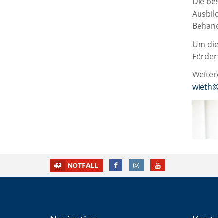
Die bes
Ausbil
Behand
Um dies
Förder
Weiter
wieth
FACEBOOK
INSTAGRAM
YOUTUBE
NOTFALL