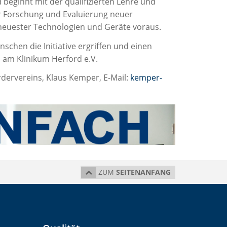
 beginnt mit der qualifizierten Lehre und
er Forschung und Evaluierung neuer
neuester Technologien und Geräte voraus.
schen die Initiative ergriffen und einen
 am Klinikum Herford e.V.
dervereins, Klaus Kemper, E-Mail:
kemper-
ZUM
SEITENANFANG