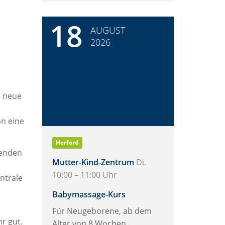
18
AUGUST
2026
e neue
n eine
Herford
denden
Mutter-Kind-Zentrum
Di.
10:00 – 11:00 Uhr
ntrale
Babymassage-Kurs
Für Neugeborene, ab dem
r gut.
Alter von 8 Wochen.