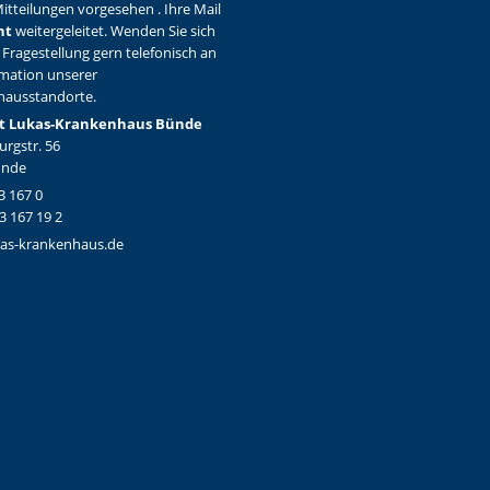
itteilungen vorgesehen . Ihre Mail
ht
weitergeleitet. Wenden Sie sich
 Fragestellung gern telefonisch an
rmation unserer
hausstandorte.
t Lukas-Krankenhaus Bünde
rgstr. 56
ünde
3 167 0
3 167 19 2
as-krankenhaus.de