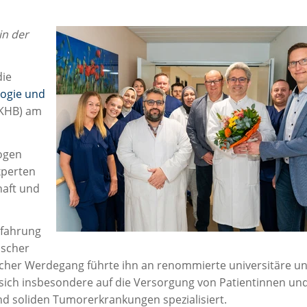
in der
die
logie und
KKHB) am
ogen
xperten
haft und
rfahrung
ischer
icher Werdegang führte ihn an renommierte universitäre u
r sich insbesondere auf die Versorgung von Patientinnen un
d soliden Tumorerkrankungen spezialisiert.