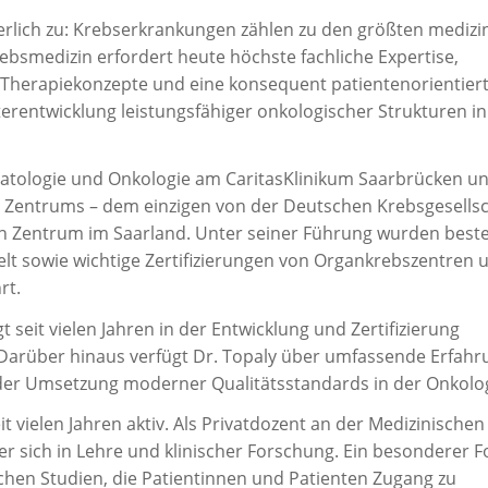
rlich zu: Krebserkrankungen zählen zu den größten medizi
bsmedizin erfordert heute höchste fachliche Expertise,
e Therapiekonzepte und eine konsequent patientenorientier
terentwicklung leistungsfähiger onkologischer Strukturen in
Hämatologie und Onkologie am CaritasKlinikum Saarbrücken u
en Zentrums – dem einzigen von der Deutschen Krebsgesellsc
chen Zentrum im Saarland. Unter seiner Führung wurden bes
kelt sowie wichtige Zertifizierungen von Organkrebszentren 
rt.
 seit vielen Jahren in der Entwicklung und Zertifizierung
 Darüber hinaus verfügt Dr. Topaly über umfassende Erfahr
n der Umsetzung moderner Qualitätsstandards in der Onkolog
it vielen Jahren aktiv. Als Privatdozent an der Medizinischen
 er sich in Lehre und klinischer Forschung. Ein besonderer 
ischen Studien, die Patientinnen und Patienten Zugang zu