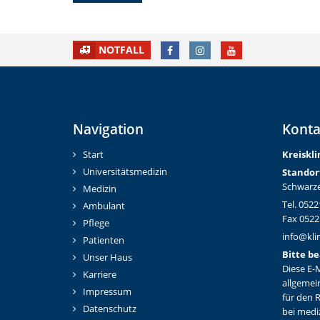
FACEBOOK
INSTAGRAM
YOUTUBE
NOTFALL
Navigation
Konta
Start
Kreiskl
Universitätsmedizin
Standor
Schwarze
Medizin
Tel. 0522
Ambulant
Fax 0522
Pflege
info@kli
Patienten
Bitte be
Unser Haus
Diese E-M
Karriere
allgemei
Impressum
für den 
Datenschutz
bei medi