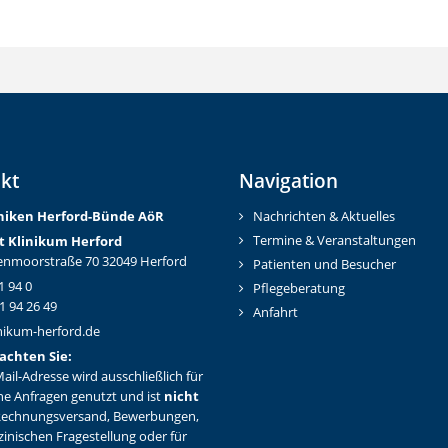
kt
Navigation
iniken Herford-Bünd
e AöR
Nachrichten & Aktuelles
Termine & Veranstaltungen
t Klinikum Herford
nmoorstraße 70 32049 Herford
Patienten und Besucher
1 94 0
Pflegeberatung
1 94 26 49
Anfahrt
nikum-herford.de
achten Sie:
ail-Adresse wird ausschließlich für
ne Anfragen genutzt und ist
nicht
Rechnungsversand, Bewerbungen,
zinischen Fragestellung oder für