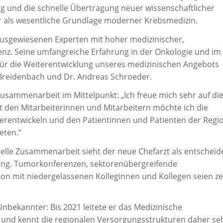
g und die schnelle Übertragung neuer wissenschaftlicher
 er als wesentliche Grundlage moderner Krebsmedizin.
 ausgewiesenen Experten mit hoher medizinischer,
enz. Seine umfangreiche Erfahrung in der Onkologie und im
ür die Weiterentwicklung unseres medizinischen Angebots
Breidenbach und Dr. Andreas Schroeder.
Zusammenarbeit im Mittelpunkt: „Ich freue mich sehr auf di
den Mitarbeiterinnen und Mitarbeitern möchte ich die
rentwickeln und den Patientinnen und Patienten der Regio
eten.“
onelle Zusammenarbeit sieht der neue Chefarzt als entschei
lung. Tumorkonferenzen, sektorenübergreifende
n mit niedergelassenen Kolleginnen und Kollegen seien ze
Unbekannter: Bis 2021 leitete er das Medizinische
nd kennt die regionalen Versorgungsstrukturen daher seh