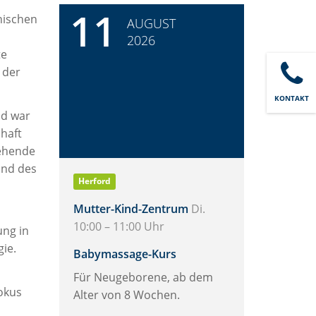
11
nischen
AUGUST
2026
te
 der
KONTAKT
nd war
haft
tehende
und des
Herford
Mutter-Kind-Zentrum
Di.
10:00 – 11:00 Uhr
ung in
ie.
Babymassage-Kurs
Für Neugeborene, ab dem
Fokus
Alter von 8 Wochen.