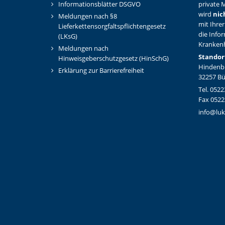
Informationsblätter DSGVO
private M
wird
nic
Meldungen nach §8
mit Ihrer
Lieferkettensorgfaltspflichtengesetz
die Info
(LKsG)
Kranken
Meldungen nach
Standor
Hinweisgeberschutzgesetz (HinSchG)
Hindenbu
Erklärung zur Barrierefreiheit
32257 B
Tel. 0522
Fax 0522
info@luk