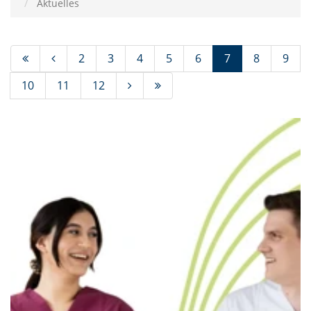
Aktuelles
(Standort)
2
3
4
5
6
7
8
9
10
11
12