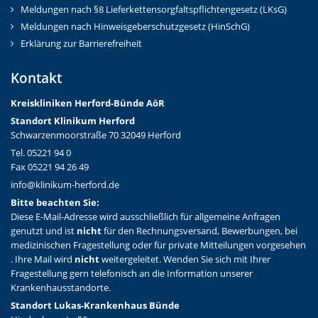
Meldungen nach §8 Lieferkettensorgfaltspflichtengesetz (LKsG)
Meldungen nach Hinweisgeberschutzgesetz (HinSchG)
Erklärung zur Barrierefreiheit
Kontakt
Kreiskliniken Herford-Bünd
e AöR
Standort Klinikum Herford
Schwarzenmoorstraße 70 32049 Herford
Tel. 05221 94 0
Fax 05221 94 26 49
info@klinikum-herford.de
Bitte beachten Sie:
Diese E-Mail-Adresse wird ausschließlich für allgemeine Anfragen
genutzt und ist
nicht
für den Rechnungsversand, Bewerbungen, bei
medizinischen Fragestellung oder für private Mitteilungen vorgesehen
. Ihre Mail wird
nicht
weitergeleitet. Wenden Sie sich mit Ihrer
Fragestellung gern telefonisch an die Information unserer
Krankenhausstandorte.
Standort Lukas-Krankenhaus Bünde