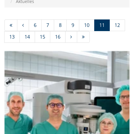
Aktuelles
(Standort)
6
7
8
9
10
11
12
13
14
15
16