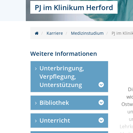
PJ im Klinikum Herford
Karriere
Medizinstudium
PJ im Klin
Weitere Informationen
Unterbringung,
Verpflegung,
Unterstützung
Di
wi
Bibliothek
Ostw
un
u
Unterricht
Lehrk