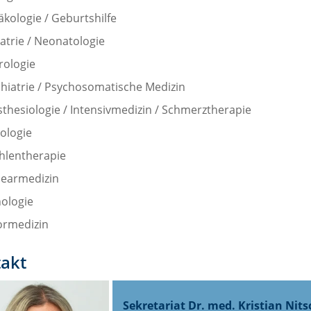
kologie / Geburtshilfe
atrie / Neonatologie
rologie
hiatrie / Psychosomatische Medizin
thesiologie / Intensivmedizin / Schmerztherapie
ologie
hlentherapie
learmedizin
ologie
ormedizin
akt
Sekretariat Dr. med. Kristian Ni