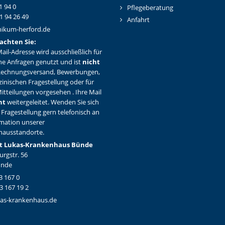
1 94 0
Pflegeberatung
1 94 26 49
Anfahrt
nikum-herford.de
achten Sie:
ail-Adresse wird ausschließlich für
ne Anfragen genutzt und ist
nicht
Rechnungsversand, Bewerbungen,
zinischen Fragestellung oder für
itteilungen vorgesehen . Ihre Mail
ht
weitergeleitet. Wenden Sie sich
 Fragestellung gern telefonisch an
rmation unserer
hausstandorte.
t Lukas-Krankenhaus Bünde
rgstr. 56
ünde
3 167 0
3 167 19 2
as-krankenhaus.de