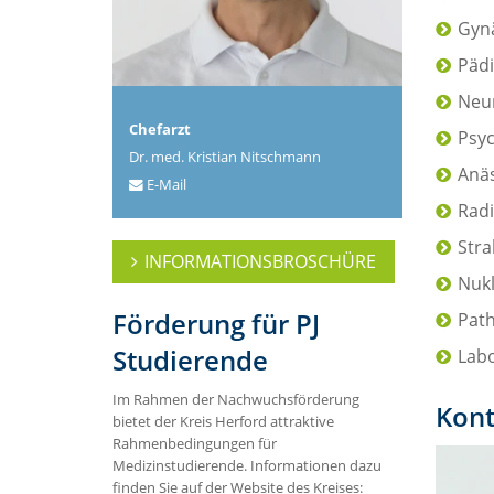
Gynä
Pädi
Neu
Chefarzt
Psyc
Dr. med. Kristian Nitschmann
Anäs
E-Mail
Radi
Stra
INFORMATIONSBROSCHÜRE
Nuk
Förderung für PJ
Path
Studierende
Lab
Im Rahmen der Nachwuchsförderung
Kont
bietet der Kreis Herford attraktive
Rahmenbedingungen für
Medizinstudierende. Informationen dazu
finden Sie auf der Website des Kreises: