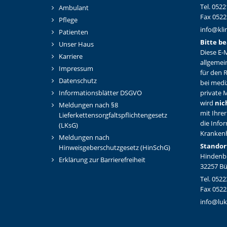
Tel. 0522
Ambulant
Fax 0522
Pflege
info@kli
Patienten
Bitte be
Unser Haus
Diese E-M
Karriere
allgemei
Impressum
für den 
Datenschutz
bei medi
Informationsblätter DSGVO
private M
wird
nic
Meldungen nach §8
mit Ihrer
Lieferkettensorgfaltspflichtengesetz
die Info
(LKsG)
Kranken
Meldungen nach
Standor
Hinweisgeberschutzgesetz (HinSchG)
Hindenbu
Erklärung zur Barrierefreiheit
32257 B
Tel. 0522
Fax 0522
info@luk