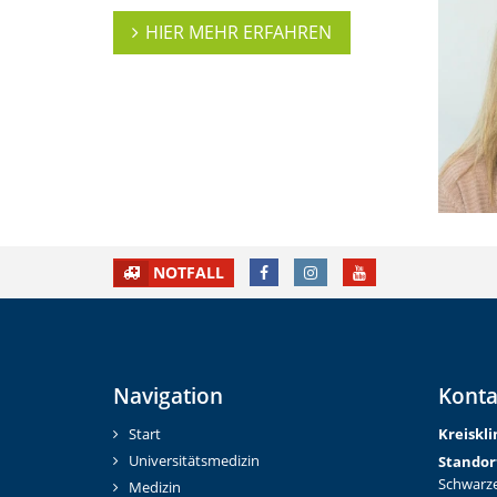
HIER MEHR ERFAHREN
FACEBOOK
INSTAGRAM
YOUTUBE
NOTFALL
Navigation
Konta
Start
Kreiskl
Universitätsmedizin
Standor
Schwarze
Medizin