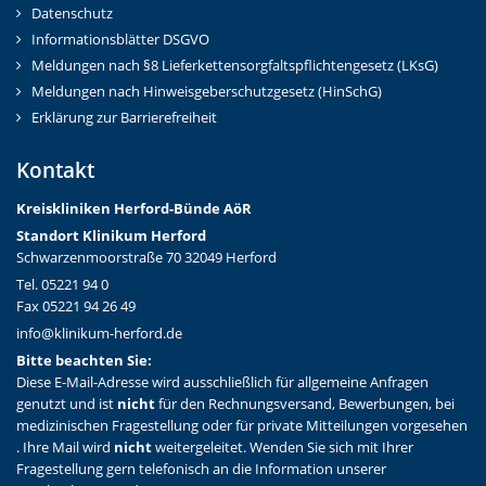
Datenschutz
Informationsblätter DSGVO
Meldungen nach §8 Lieferkettensorgfaltspflichtengesetz (LKsG)
Meldungen nach Hinweisgeberschutzgesetz (HinSchG)
Erklärung zur Barrierefreiheit
Kontakt
Kreiskliniken Herford-Bünd
e AöR
Standort Klinikum Herford
Schwarzenmoorstraße 70 32049 Herford
Tel. 05221 94 0
Fax 05221 94 26 49
info@klinikum-herford.de
Bitte beachten Sie:
Diese E-Mail-Adresse wird ausschließlich für allgemeine Anfragen
genutzt und ist
nicht
für den Rechnungsversand, Bewerbungen, bei
medizinischen Fragestellung oder für private Mitteilungen vorgesehen
. Ihre Mail wird
nicht
weitergeleitet. Wenden Sie sich mit Ihrer
Fragestellung gern telefonisch an die Information unserer