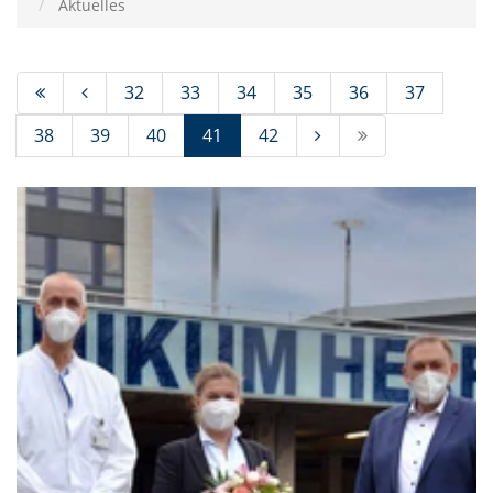
Aktuelles
32
33
34
35
36
37
(Standort)
38
39
40
41
42