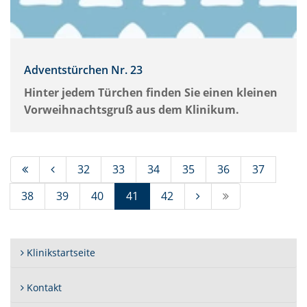
Adventstürchen Nr. 23
Hinter jedem Türchen finden Sie einen kleinen
Vorweihnachtsgruß aus dem Klinikum.
32
33
34
35
36
37
(Standort)
38
39
40
41
42
Klinikstartseite
Kontakt