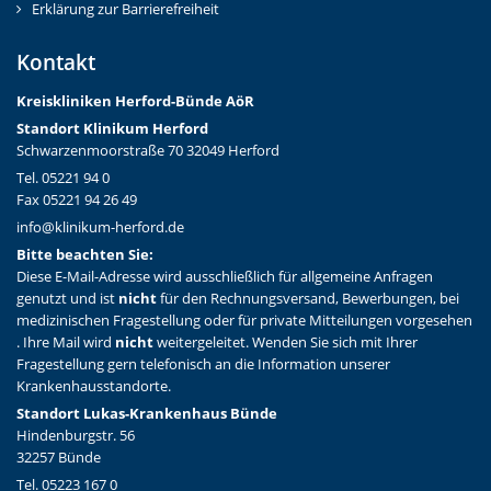
Erklärung zur Barrierefreiheit
Kontakt
Kreiskliniken Herford-Bünd
e AöR
Standort Klinikum Herford
Schwarzenmoorstraße 70 32049 Herford
Tel. 05221 94 0
Fax 05221 94 26 49
info@klinikum-herford.de
Bitte beachten Sie:
Diese E-Mail-Adresse wird ausschließlich für allgemeine Anfragen
genutzt und ist
nicht
für den Rechnungsversand, Bewerbungen, bei
medizinischen Fragestellung oder für private Mitteilungen vorgesehen
. Ihre Mail wird
nicht
weitergeleitet. Wenden Sie sich mit Ihrer
Fragestellung gern telefonisch an die Information unserer
Krankenhausstandorte.
Standort Lukas-Krankenhaus Bünde
Hindenburgstr. 56
32257 Bünde
Tel. 05223 167 0