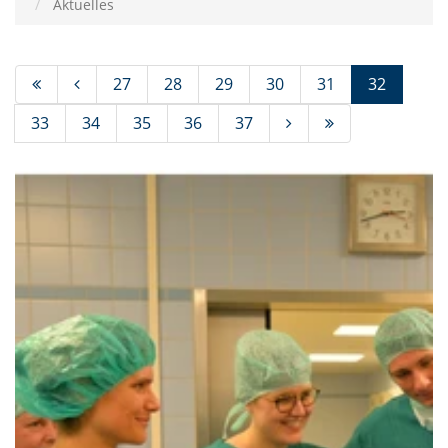
Aktuelles
(Standor
27
28
29
30
31
32
33
34
35
36
37