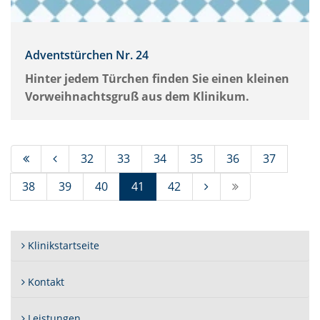
Adventstürchen Nr. 24
Hinter jedem Türchen finden Sie einen kleinen
Vorweihnachtsgruß aus dem Klinikum.
32
33
34
35
36
37
(Standort)
38
39
40
41
42
Klinikstartseite
Kontakt
Leistungen