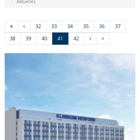
Aktuelles
32
33
34
35
36
37
(Standort)
38
39
40
41
42