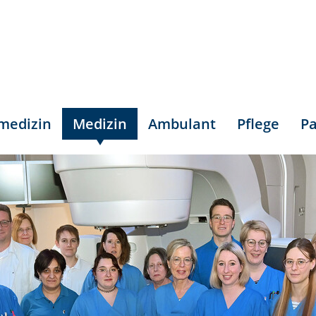
smedizin
Medizin
Ambulant
Pflege
Pa