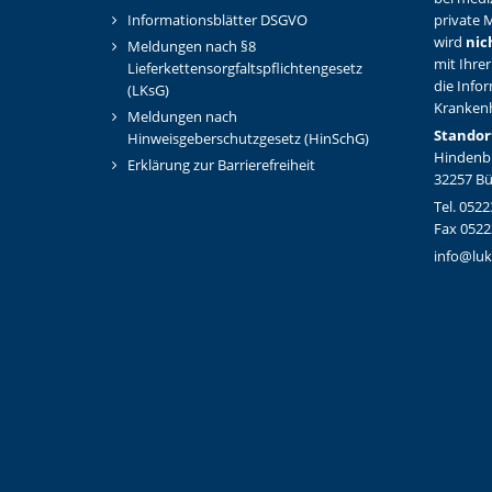
Informationsblätter DSGVO
private M
wird
nic
Meldungen nach §8
mit Ihrer
Lieferkettensorgfaltspflichtengesetz
die Info
(LKsG)
Kranken
Meldungen nach
Standor
Hinweisgeberschutzgesetz (HinSchG)
Hindenbu
Erklärung zur Barrierefreiheit
32257 B
Tel. 0522
Fax 0522
info@luk