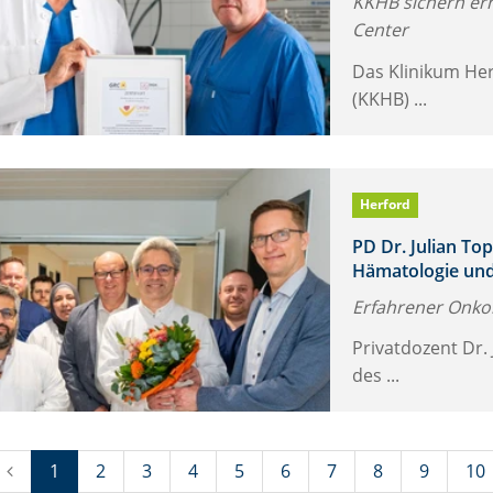
KKHB sichern erne
Center
Das Klinikum Her
(KKHB) ...
Herford
PD Dr. Julian To
Hämatologie und
Erfahrener Onkol
Privatdozent Dr. 
des ...
(Standort)
1
2
3
4
5
6
7
8
9
10