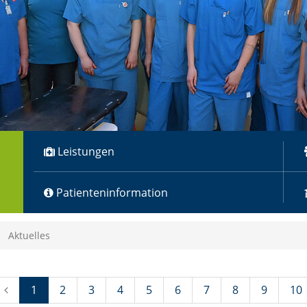
Leistungen
Patienteninformation
Aktuelles
(Standort)
1
2
3
4
5
6
7
8
9
10