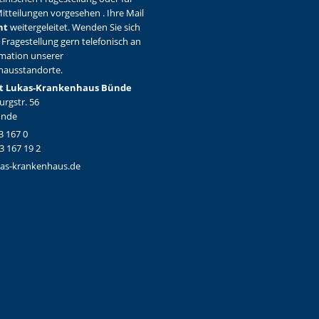
itteilungen vorgesehen . Ihre Mail
ht
weitergeleitet. Wenden Sie sich
 Fragestellung gern telefonisch an
rmation unserer
hausstandorte.
t Lukas-Krankenhaus Bünde
rgstr. 56
ünde
3 167 0
3 167 19 2
as-krankenhaus.de