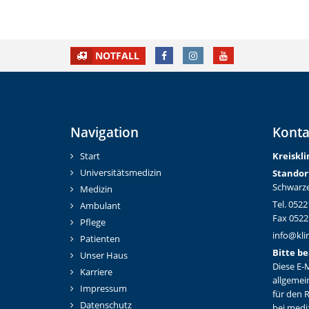
FACEBOOK
INSTAGRAM
YOUTUBE
NOTFALL
Navigation
Konta
Start
Kreiskl
Universitätsmedizin
Standor
Schwarze
Medizin
Tel. 0522
Ambulant
Fax 0522
Pflege
info@kli
Patienten
Bitte be
Unser Haus
Diese E-M
Karriere
allgemei
Impressum
für den 
Datenschutz
bei medi