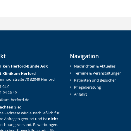
kt
Navigation
iniken Herford-Bünd
e AöR
Nachrichten & Aktuelles
Termine & Veranstaltungen
t Klinikum Herford
nmoorstraße 70 32049 Herford
Patienten und Besucher
1 94 0
Pflegeberatung
1 94 26 49
Anfahrt
nikum-herford.de
achten Sie:
ail-Adresse wird ausschließlich für
ne Anfragen genutzt und ist
nicht
Rechnungsversand, Bewerbungen,
zinischen Fragestellung oder für