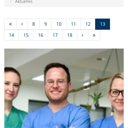
Aktuelles
(Standort)
8
9
10
11
12
13
14
15
16
17
18