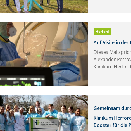
ford),
nz-
er
ler
d
Herford
is
itrakopoulos
Auf Visite in der
ide
Dieses Mal spric
Alexander Petrov
endhilfe
Klinikum Herford
weicheln)
utachten
s
tige
elhaus.
Gemeinsam durc
Klinikum Herford
Booster für die P