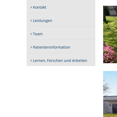
Kontakt
Leistungen
Team
Patienteninformation
Lernen, Forschen und Arbeiten
Bjö
Fla
(Jo
vo
link
Sin
Vo
(Kl