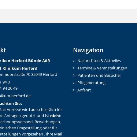
kt
Navigation
iniken Herford-Bünd
e AöR
Nachrichten & Aktuelles
Termine & Veranstaltungen
t Klinikum Herford
nmoorstraße 70 32049 Herford
Patienten und Besucher
1 94 0
Pflegeberatung
1 94 26 49
Anfahrt
nikum-herford.de
achten Sie:
ail-Adresse wird ausschließlich für
ne Anfragen genutzt und ist
nicht
Rechnungsversand, Bewerbungen,
zinischen Fragestellung oder für
itteilungen vorgesehen . Ihre Mail