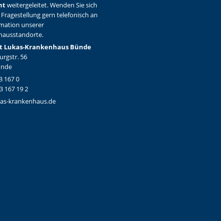
ht
weitergeleitet. Wenden Sie sich
 Fragestellung gern telefonisch an
rmation unserer
hausstandorte.
t Lukas-Krankenhaus Bünde
rgstr. 56
ünde
3 167 0
3 167 19 2
as-krankenhaus.de