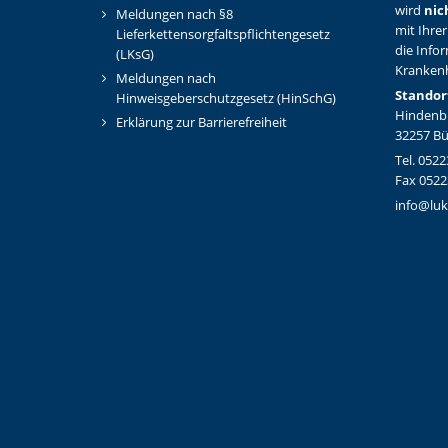
wird
nic
Meldungen nach §8
mit Ihrer
Lieferkettensorgfaltspflichtengesetz
die Info
(LKsG)
Kranken
Meldungen nach
Standor
Hinweisgeberschutzgesetz (HinSchG)
Hindenbu
Erklärung zur Barrierefreiheit
32257 B
Tel. 0522
Fax 0522
info@luk