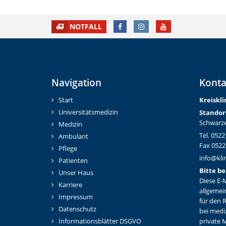
FACEBOOK
INSTAGRAM
YOUTUBE
NOTFALL
Navigation
Konta
Start
Kreiskl
Universitätsmedizin
Standor
Schwarze
Medizin
Tel. 0522
Ambulant
Fax 0522
Pflege
info@kli
Patienten
Bitte be
Unser Haus
Diese E-M
Karriere
allgemei
Impressum
für den 
Datenschutz
bei medi
Informationsblätter DSGVO
private M