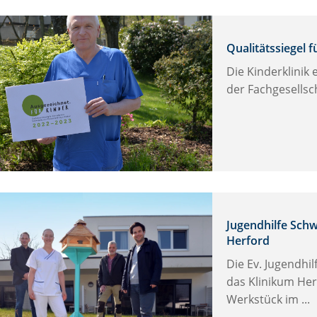
Qualitätssiegel f
Die Kinderklinik 
der Fachgesellsc
rn
ig
Jugendhilfe Sch
bcenter,
Herford
n
s),
Die Ev. Jugendhi
a
das Klinikum Her
ßmeier
Werkstück im ...
inikum