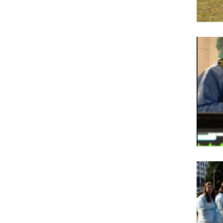
Her
Hei
Pet
Mül
un
Chr
Dim
(be
Ev.
Jug
Sch
beg
da
fer
Vog