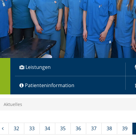
Leistungen
Patienteninformation
Aktuelles
32
33
34
35
36
37
38
39