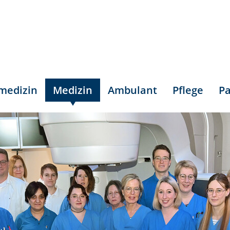
smedizin
Medizin
Ambulant
Pflege
Pa