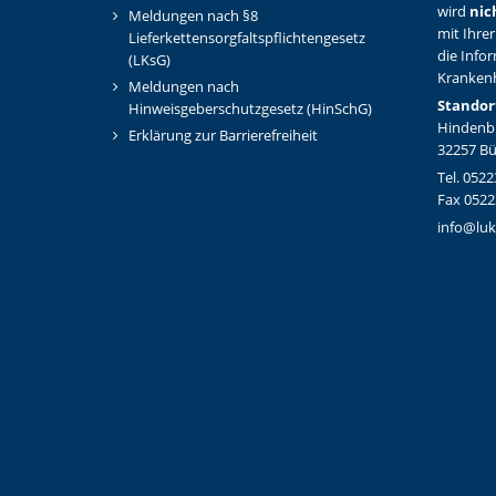
wird
nic
Meldungen nach §8
mit Ihrer
Lieferkettensorgfaltspflichtengesetz
die Info
(LKsG)
Kranken
Meldungen nach
Standor
Hinweisgeberschutzgesetz (HinSchG)
Hindenbu
Erklärung zur Barrierefreiheit
32257 B
Tel. 0522
Fax 0522
info@luk