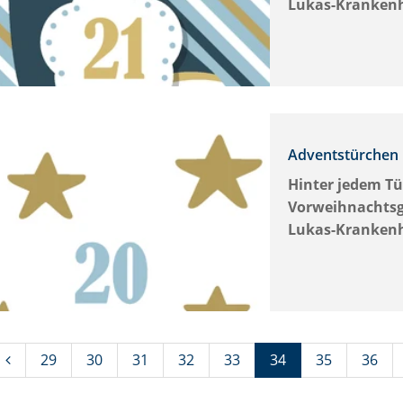
Lukas-Kranken
Adventstürchen 
Hinter jedem Tü
Vorweihnachtsg
Lukas-Kranken
(Standort)
29
30
31
32
33
34
35
36