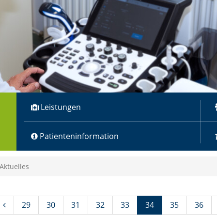
Leistungen
Patienteninformation
Aktuelles
(Standort)
29
30
31
32
33
34
35
36