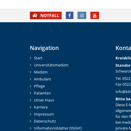
FACEBOOK
INSTAGRAM
YOUTUBE
NOTFALL
Navigation
Konta
Start
Kreiskl
Universitätsmedizin
Standor
Schwarze
Medizin
Tel. 0522
Ambulant
Fax 0522
Pflege
info@kli
Patienten
Bitte be
Unser Haus
Diese E-M
Karriere
allgemei
Impressum
für den 
Datenschutz
bei medi
Informationsblätter DSGVO
private M