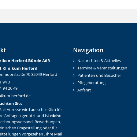
kt
Navigation
iniken Herford-Bünd
e AöR
Nachrichten & Aktuelles
Termine & Veranstaltungen
t Klinikum Herford
nmoorstraße 70 32049 Herford
Patienten und Besucher
1 94 0
Pflegeberatung
1 94 26 49
Anfahrt
nikum-herford.de
achten Sie:
ail-Adresse wird ausschließlich für
ne Anfragen genutzt und ist
nicht
Rechnungsversand, Bewerbungen,
zinischen Fragestellung oder für
itteilungen vorgesehen . Ihre Mail