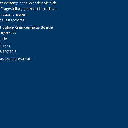
ht
weitergeleitet. Wenden Sie sich
 Fragestellung gern telefonisch an
rmation unserer
hausstandorte.
t Lukas-Krankenhaus Bünde
rgstr. 56
ünde
3 167 0
3 167 19 2
as-krankenhaus.de