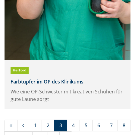
Herford
Farbtupfer im OP des Klinikums
Wie eine OP-Schwester mit kreativen Schuhen für
gute Laune sorgt
(Standort)
1
2
3
4
5
6
7
8