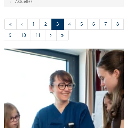
Aktuelles
(Standort)
1
2
3
4
5
6
7
8
9
10
11