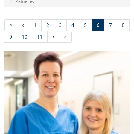
Aktuelles
(Standort)
1
2
3
4
5
6
7
8
9
10
11