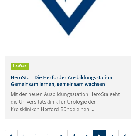
Herford
HeroSta – Die Herforder Ausbildungsstation:
Gemeinsam lernen, gemeinsam wachsen
Mit der neuen Ausbildungsstation HeroSta geht
die Universitätsklinik für Urologie der
Kreiskliniken Herford-Bünde einen ...
(Standort)
1
2
3
4
5
6
7
8