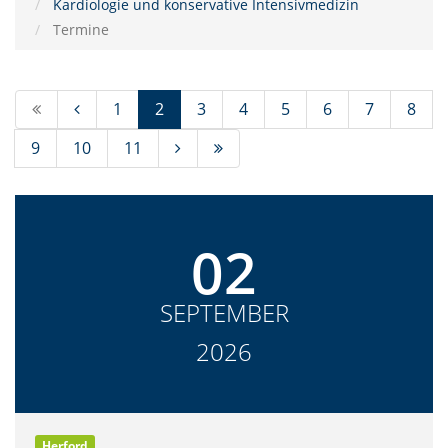
Kardiologie und konservative Intensivmedizin
Termine
(Standort)
1
2
3
4
5
6
7
8
9
10
11
02
SEPTEMBER
2026
Herford